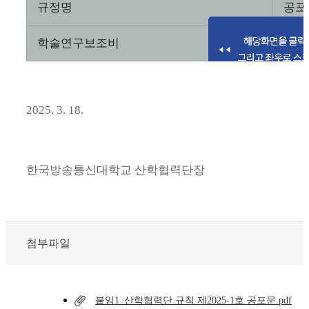
규정명
공포
학술연구보조비
제
20
2025. 3. 18.
한국방송통신대학교 산학협력단장
첨부파일
붙임1_산학협력단 규칙 제2025-1호 공포문.pdf