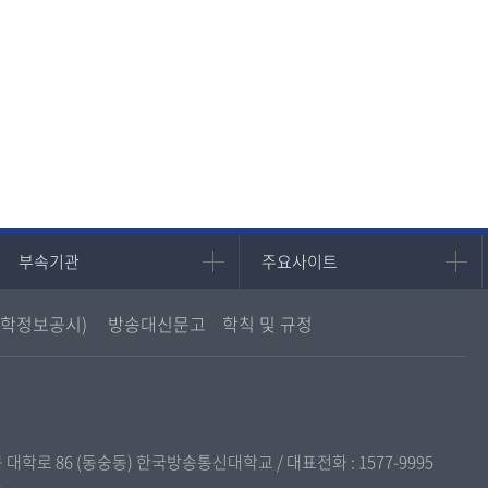
부속기관
주요사이트
부속기관
주요사이트
중앙도서관
멘토링
학정보공시)
방송대신문고
학칙 및 규정
원격교육혁신연구원
진로심리상담
통합인문학연구소
교육정보화본부
디지털미디어센터
국립대학육성사업
종합교육연수원
OpenVLab
구 대학로 86 (동숭동) 한국방송통신대학교 / 대표전화 :
1577-9995
교양교육원
.