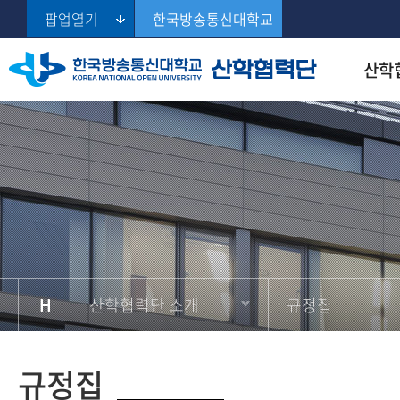
팝업열기
한국방송통신대학교
산학
설립목적 및 배경
산학협력
학술연구비지원
편집지침 및 집필요령
생명윤리위원회 소개
공지사항
Se
조직도 및 업무분장
지적재산권
학술연구보조비지원
원문서비스
생명윤리위원회 심의안내
서식 및 규정
규정집
학술도서저작지원
제출서식
오시는길
연구비관리
생명윤리위원회 관련규정
연간 정규심의 일정
산학협력단 소개
규정집
규정집