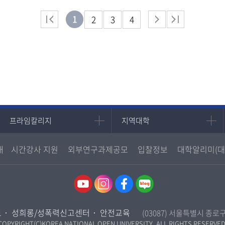
1
2
3
4
프라임칼리지
지역대학
프라임칼리지
지역대학
학사학위과정
지역대학 포털
내
시간강사 지원
외부연구과제공모
입찰정보
대학알리미(대
평생교육과정
서울지역대학
부산지역대학
대구경북지역대학
인천지역대학
도
성희롱/성폭력신고센터
안전교육
(03087) 서울특별시 종로
광주전남지역대학
COPYRIGHT(C)KOREA NATIONAL OPEN UNIVERSITY. ALL RIGHTS RESERVED