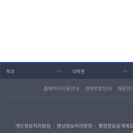
인문과학대학
대학원
학과
대학원
국어국문학과
대학원
홈페이지이용안내
전화번호안내
채용안
영어영문학과
경영대학원
중어중문학과
프랑스언어문화학과
일본학과
개인정보처리방침
영상정보처리방침
행정정보공개제