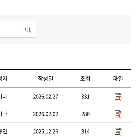
기금
기금
기금
기금
기금
기금
중앙도서관
중앙도서관
중앙도서관
중앙도서관
중앙도서관
중앙도서관
현재 페이지를 즐겨찾는 메뉴로
등록하시겠습니까?
메뉴추가
성자
작성일
조회
파일
미나
2026.02.27
331
미나
2026.02.02
286
중연
2025.12.26
314