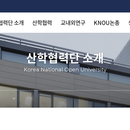
협력단 소개
산학협력
교내외연구
KNOU논총
착한 등
착한 등
착한 등
착한 등
착한 등
착한 등
산학협력단 소개
arch
Korea National Open University
KN
KN
KN
KN
KN
KN
출판
출판
출판
출판
출판
출판